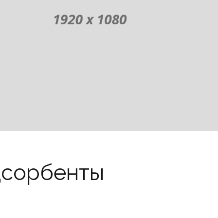
дсорбенты