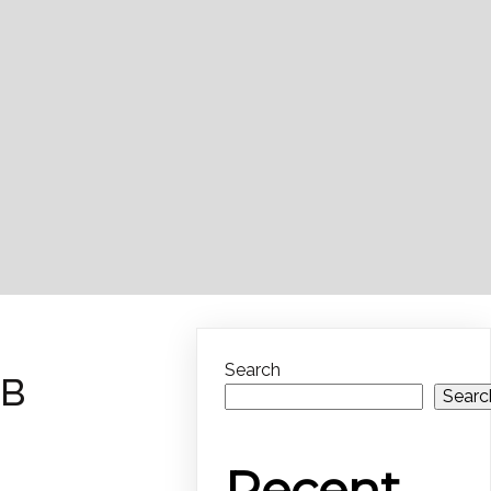
в
Search
Searc
Recent